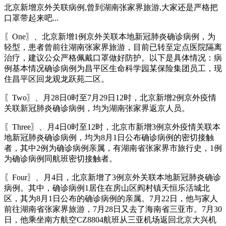
北京新增京外关联病例,曾到湖南张家界旅游,大家还是严格把
口罩带起来吧...
〖One〗、北京新增1例京外关联本地新冠肺炎确诊病例，为
轻型，患者曾前往湖南张家界旅游，目前已转至定点医院隔离
治疗，建议公众严格佩戴口罩做好防护。以下是具体情况：病
例基本情况确诊病例为昌平区生命科学园某保险集团员工，现
住昌平区回龙观龙跃苑二区。
〖Two〗、月28日0时至7月29日12时，北京新增2例京外疫情
关联新冠肺炎确诊病例，均为湖南张家界返京人员。
〖Three〗、月4日0时至12时，北京市新增3例京外疫情关联本
地新冠肺炎确诊病例，均为8月1日公布确诊病例的密切接触
者，其中2例为确诊病例亲属，有湖南省张家界市旅行史，1例
为确诊病例同航班密切接触者。
〖Four〗、月4日，北京新增了3例京外关联本地新冠肺炎确诊
病例。其中，确诊病例1居住在房山区阎村镇天恒乐活城北
区，其为8月1日公布的确诊病例的亲属。7月22日，他与家人
前往湖南省张家界旅游，7月28日又去了海南省三亚市。7月30
日，他乘坐南方航空CZ8804航班从三亚机场返回北京大兴机