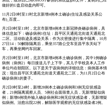
系统，或你自己用GHOST备份的系统盘gho文件，复制到已经
做好的U盘启动盘内即可。
11月2日0时至11时北京新增4例本土确诊(住址及感染关系公
布)_百度...
月2日0时至11时，北京市新增4例本土新冠肺炎确诊病例，具
体信息如下：确诊病例1住址：昌平区天通苑北街道天通苑北
二区。活动轨迹及感染关系：作为次密接进行集中隔离，10月
27日14：50解除隔离后，乘坐357路公交车至昌平东关站下
车，再乘坐网约车回家。
月2日0时至11时，北京市新增4例本土确诊病例，其中1例确诊
病例（病例2）每日接送儿子上下学，其儿子学校及本人工作
单位均在朝阳区。以下是关于该病例的详细信息：病例基本情
况：现住昌平区天通苑北街道天通苑北二区，为11月2日公布
确诊病例1的妻子。
月2日0时至24时，新增28例本土确诊病例和3例无症状感染
者，21例隔离观察人员、5例社会面筛查人员，无新增疑似病
例；新增6例境外输入确诊病例和2例无症状感染者，无新增疑
似病例。治愈出院22例，解除医学观察的无症状感染者2例。