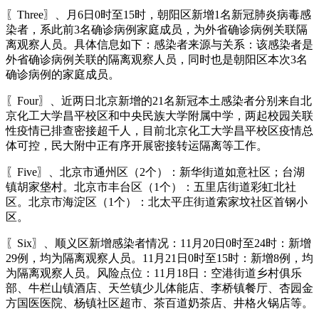
〖Three〗、月6日0时至15时，朝阳区新增1名新冠肺炎病毒感
染者，系此前3名确诊病例家庭成员，为外省确诊病例关联隔
离观察人员。具体信息如下：感染者来源与关系：该感染者是
外省确诊病例关联的隔离观察人员，同时也是朝阳区本次3名
确诊病例的家庭成员。
〖Four〗、近两日北京新增的21名新冠本土感染者分别来自北
京化工大学昌平校区和中央民族大学附属中学，两起校园关联
性疫情已排查密接超千人，目前北京化工大学昌平校区疫情总
体可控，民大附中正有序开展密接转运隔离等工作。
〖Five〗、北京市通州区（2个）：新华街道如意社区；台湖
镇胡家垡村。北京市丰台区（1个）：五里店街道彩虹北社
区。北京市海淀区（1个）：北太平庄街道索家坟社区首钢小
区。
〖Six〗、顺义区新增感染者情况：11月20日0时至24时：新增
29例，均为隔离观察人员。11月21日0时至15时：新增8例，均
为隔离观察人员。风险点位：11月18日：空港街道乡村俱乐
部、牛栏山镇酒店、天竺镇少儿体能店、李桥镇餐厅、杏园金
方国医医院、杨镇社区超市、茶百道奶茶店、井格火锅店等。