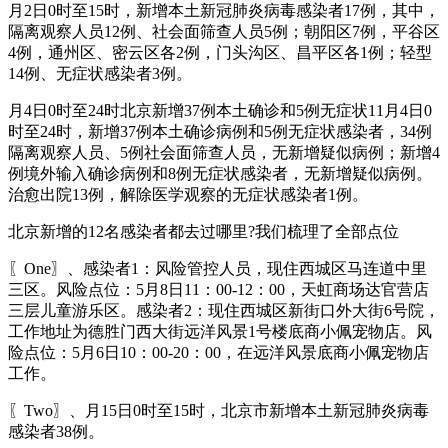
月2日0时至15时，新增本土新冠肺炎病毒感染者17例，其中，
隔离观察人员12例、社会面筛查人员5例；朝阳区7例，平谷区
4例，通州区、密云区各2例，门头沟区、昌平区各1例；轻型
14例、无症状感染者3例。
月4日0时至24时北京新增37例本土确诊和5例无症状11月4日0
时至24时，新增37例本土确诊病例和5例无症状感染者，34例
隔离观察人员、5例社会面筛查人员，无新增疑似病例；新增4
例境外输入确诊病例和8例无症状感染者，无新增疑似病例。
治愈出院13例，解除医学观察的无症状感染者1例。
北京新增的12名感染者都去过哪里?我们梳理了全部点位
〖One〗、感染者1：风险管控人员，现住西城区马连道中里
三区。风险点位：5月8日11：00-12：00，天虹商场达官营店
三层儿童游乐区。感染者2：现住西城区新街口外大街6号院，
工作地址为德胜门西大街远洋风景1号楼底商小佩宠物店。风
险点位：5月6日10：00-20：00，在远洋风景底商小佩宠物店
工作。
〖Two〗、月15日0时至15时，北京市新增本土新冠肺炎病毒
感染者38例。