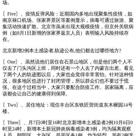
场。
〖Five〗、疫情反弹风险：近期国内多地出现聚集性疫情，如
南京禄口机场、张家界景区等案例显示，病毒可通过旅游、聚
集活动快速扩散。北京市虽未出现大规模疫情，但京外关联病
例（如8月1日新增的张家界返京人员）表明输入风险持续存
在。
北京新增2例本土感染者,轨迹公布,他们都去过哪些地方?
〖One〗、虽然说他们居住在石景山地区，但是他们两个人不
仅去了门头沟区上班，同时还有一个人去了内蒙古出差。看见
了两个人的轨迹图以后，大家也会觉得非常害怕。针对这种情
况，很多地区也进行了封闭管理，所以群众们也不要过于慌
张。在这个过程当中，大家只要配合防疫工作、居家隔离，应
该都会让自己的健康得到保障。
〖Two〗、居住地址：现住丰台区东铁匠营街道东木樨园14号
楼。
〖Three〗、月7日0时至16时北京新增本土感染者2例10月6日0
时至24时，新增本土新冠肺炎病毒感染者3例，均为隔离观察
人员，朝阳区、大兴区、昌平区各1例，均为轻型。另有2例无