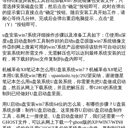
等待u深度pe装机工具自动加载win7系统镜像包安装文件，只
需选择安装磁盘位置，然后点击“确定”按钮即可。此时在弹出
的提示窗口直接点击“确定”按钮。随后安装工具开始工作，请
耐心等待几分钟。完成后会弹出重启电脑提示，点击“是
（Y）”按钮即可。
u盘安装win7系统详细操作步骤以及准备工具如下：①使用u深
度u盘启动盘制作工具制作好的启动u盘②原版win7系统镜像文
件③到网上搜索可用的win7系统产品密钥④该软件可自动识别
安装系统时所需文件，无需解压也可以达到最终系统安装的过
程，将下载好的iso文件复制到u盘内即可。
机械革命X8笔记本怎么用U盘装系统win7？机械革命X8笔记
本用U装系统win7教程：upandashi./syjc/292望采纳，谢谢微星
笔记本怎么用u盘装系统U盘装系统，你需要先把U盘做成启动
盘，然后从网上下载系统，并且把解压后，带GHO的系统复
制到已经做好U盘启动盘里面。
用U启动u盘安装win7系统64位的怎么装，有哪些步骤？U盘装
系统步骤：制作U盘启动盘。这里推荐U启动U盘启动盘制作
工具，在网上一搜便是。U盘启动盘做好了，我们还需要一个
GHOST文件，可以从网上下载一个ghost版的XP/WIN7/WIN8