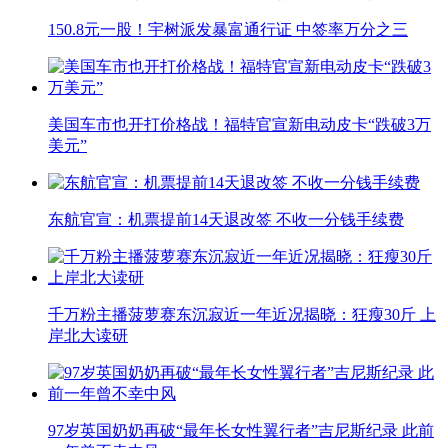
150.8元一股！宇树派发暴富通行证 中签率万分之三
美国车市也开打价格战！福特官宣新电动皮卡“跌破3万
美元”
东航官宣：机票提前14天退改签 不收一分钱手续费
千万粉主播菠萝赛东沉寂近一年近况揭晓：狂瘦30斤 上
岸北大读研
97岁英国奶奶再破“最年长女性翼行者”吉尼斯纪录 此前