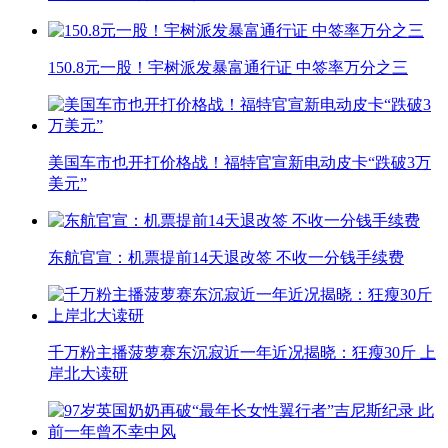
150.8元一股！宇树派发暴富通行证 中签率万分之三
美国车市也开打价格战！福特官宣新电动皮卡“跌破3万
美元”
东航官宣：机票提前14天退改签 不收一分钱手续费
千万粉主播菠萝赛东沉寂近一年近况揭晓：狂瘦30斤 上
岸北大读研