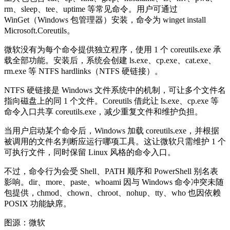
rm、sleep、tee、uptime 等常见命令。用户可通过
WinGet（Windows 包管理器）安装，命令为 winget install
Microsoft.Coreutils。
微软没有为每个命令提供独立程序，使用 1 个 coreutils.exe 承
载全部功能。安装后，系统会创建 ls.exe、cp.exe、cat.exe、
rm.exe 等 NTFS hardlinks（NTFS 硬链接）。
NTFS 硬链接是 Windows 文件系统中的机制，可让多个文件名
指向磁盘上的同 1 个文件。Coreutils 借此让 ls.exe、cp.exe 等
命令入口共享 coreutils.exe，减少重复文件和维护负担。
当用户启动某个命令后，Windows 加载 coreutils.exe，并根据
被调用的文件名判断应运行哪项工具。这让微软只需维护 1 个
可执行文件，同时保留 Linux 风格的命令入口。
不过，命令行为会受 Shell、PATH 顺序和 PowerShell 别名表
影响。dir、more、paste、whoami 因与 Windows 命令冲突未随
包提供，chmod、chown、chroot、nohup、tty、who 也因依赖
POSIX 功能缺席。
图源：微软