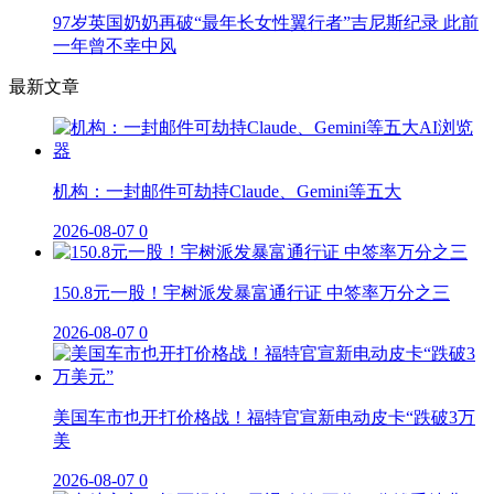
97岁英国奶奶再破“最年长女性翼行者”吉尼斯纪录 此前
一年曾不幸中风
最新文章
机构：一封邮件可劫持Claude、Gemini等五大
2026-08-07
0
150.8元一股！宇树派发暴富通行证 中签率万分之三
2026-08-07
0
美国车市也开打价格战！福特官宣新电动皮卡“跌破3万
美
2026-08-07
0