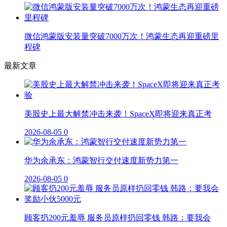
微信鸿蒙版安装量突破7000万次！鸿蒙生态再迎重磅里
程碑
最新文章
美股史上最大解禁冲击来袭！SpaceX即将迎来真正考
2026-08-05
0
华为余承东：鸿蒙智行交付速度新势力第一
2026-08-05
0
顾客扔200元羞辱 服务员原样扔回零钱 韩路：要我会