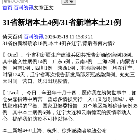
搜 索
首页
百科资讯
文章正文
31省新增本土4例/31省新增本土21例
倚天百科
百科资讯
2026-05-18 11:15:03
21
31省份新增确诊18例,本土4例在辽宁,背后有何内情?
〖One〗、个省和新疆生产建设兵团共报告新确诊病例18例。
其中输入性病例14例，广东5例，云南3例，上海2例，内蒙古1
例，河南1例，四川1例，陕西1例，本地病例4例，均在辽宁。
时隔124天，辽宁省再次报告新发局部牙冠感染病例。短短三
天时间，营口、沈阳出现疫情。
〖Two〗、今日，辛丑年十月十四，愿你我在纷繁世事中，如
仓央嘉措诗中所言，曾虑多情损梵行，入山又恐别倾城/，寻
找那难得的平衡。国家卫健委报告，31个地区新增确诊病例35
例，其中本土病例6例/，辽宁大连和云南德宏的疫情牵动人
心，提醒我们防疫不可掉以轻心。
本土新增4+3!上海、杭州、徐州感染者轨迹公布