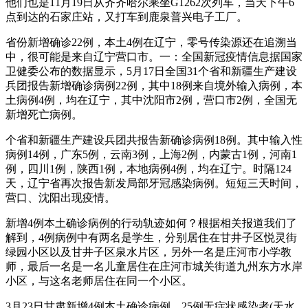
他们也是11月19日从齐齐哈尔乘坐G1262次列车，当天下午6
点到达的石家庄站，又打车到鹿泉普兴电子工厂。
省份新增确诊22例，本土4例在辽宁，零号传染源还在追溯当
中，很可能是来自辽宁营口市。一：全国新冠疫情信息据国家
卫健委公布的数据显示，5月17日全国31个省和新疆生产建设
兵团报告新增确诊病例22例，其中18例来自境外输入病例，本
土病例4例，均在辽宁，其中沈阳市2例，营口市2例，全国无
新增死亡病例。
个省和新疆生产建设兵团共报告新确诊病例18例。其中输入性
病例14例，广东5例，云南3例，上海2例，内蒙古1例，河南1
例，四川1例，陕西1例，本地病例4例，均在辽宁。时隔124
天，辽宁省再次报告新发局部牙冠感染病例。短短三天时间，
营口、沈阳出现疫情。
新增4例本土确诊病例的行动轨迹如何？根据相关报道我们了
解到，4例病例中有两名是学生，分别居住在甘井子区悦灵街
绿园小区以及甘井子区泉水片区，另外一名是庄河市小学教
师，最后一名是一名儿童居住在庄河市城关街道九州东方水岸
小区，与这名老师居住在同一个小区。
3月23日甘肃新增4例本土确诊病例、25例无症状感染者(天水