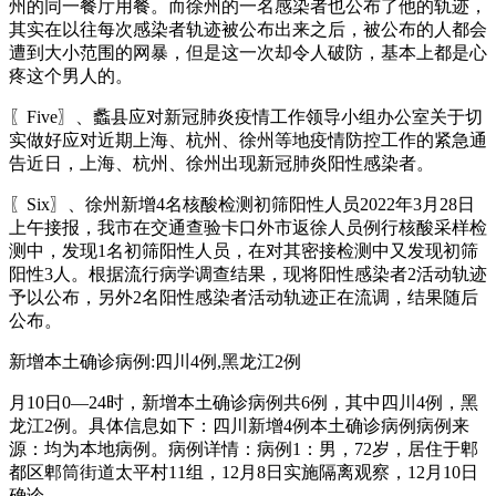
州的同一餐厅用餐。而徐州的一名感染者也公布了他的轨迹，
其实在以往每次感染者轨迹被公布出来之后，被公布的人都会
遭到大小范围的网暴，但是这一次却令人破防，基本上都是心
疼这个男人的。
〖Five〗、蠡县应对新冠肺炎疫情工作领导小组办公室关于切
实做好应对近期上海、杭州、徐州等地疫情防控工作的紧急通
告近日，上海、杭州、徐州出现新冠肺炎阳性感染者。
〖Six〗、徐州新增4名核酸检测初筛阳性人员2022年3月28日
上午接报，我市在交通查验卡口外市返徐人员例行核酸采样检
测中，发现1名初筛阳性人员，在对其密接检测中又发现初筛
阳性3人。根据流行病学调查结果，现将阳性感染者2活动轨迹
予以公布，另外2名阳性感染者活动轨迹正在流调，结果随后
公布。
新增本土确诊病例:四川4例,黑龙江2例
月10日0—24时，新增本土确诊病例共6例，其中四川4例，黑
龙江2例。具体信息如下：四川新增4例本土确诊病例病例来
源：均为本地病例。病例详情：病例1：男，72岁，居住于郫
都区郫筒街道太平村11组，12月8日实施隔离观察，12月10日
确诊。