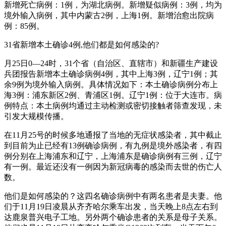
新增死亡病例：1例，为湖北病例。新增疑似病例：3例，均为
境外输入病例，其中内蒙古2例，上海1例。新增治愈出院病
例：85例。
31省新增本土确诊4例,他们都是如何感染的?
月25日0—24时，31个省（自治区、直辖市）和新疆生产建设
兵团报告新增本土确诊病例4例，其中上海3例，辽宁1例；其
余9例为境外输入病例。具体情况如下：本土确诊病例分布上
海3例：浦东新区2例、青浦区1例。辽宁1例：位于大连市。病
例特点：本土病例均通过主动检测或密切接触者筛查发现，未
引发大规模传播。
在11月25号的时候多地通报了当地的无症状感染者，其中截止
到目前为止已经有13例确诊病例，有九例是境外感染者，有四
例分别在上海浦东和辽宁，上海浦东是确诊病例有三例，辽宁
有一例。最近还没有一例因为新冠病毒的感染而去世的伤亡人
数。
他们是如何感染的？这四名确诊病例中有两名患者是夫妻。他
们于11月19日凌晨从齐齐哈尔乘车出发，当天晚上8点左右到
达鹿泉普兴电子工地。另外两个确诊患者的关系是母子关系。