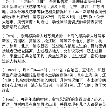
〖One〗、月25日0—24时，全国报告本土新增确诊病例4例、
本土新增无症状感染者3例，涉及上海、辽宁、浙江、江苏四
地，具体分布及感染者轨迹相关情况如下：本土新增确诊病例
4例分布上海3例：浦东新区2例、青浦区1例。辽宁1例：位于
大连市。病例来源：均通过主动检测或密切接触者筛查发现，
无新增死亡病例。
〖Two〗、徐州感染者去过苏州旅游，上海的感染者去过浦东
新区，西浦区，黄浦区，松江区，等等四个地方。苏州，杭
州，徐州，北京，浦东新区，这些地方都是去过的，目前密切
接触者已经被隔离。去过很多地方，比如说苏州，还去过超
市，乘坐过公共交通工具，乘坐过高铁，去过饭店，密切接触
过的人特别多。
〖Three〗、月25日0—24时，31个省（自治区、直辖市）和新
疆生产建设兵团报告新增本土确诊病例4例，其中上海3例，辽
宁1例；其余9例为境外输入病例。具体情况如下：本土确诊病
例分布上海3例：浦东新区2例、青浦区1例。辽宁1例：位于大
连市。
〖Four〗、每到年底的时候，疫情又渐渐的变得凶猛了起来，
而这一段时间又有疫情再次出现，并且发现有几个人都是在苏