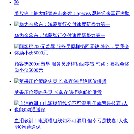
美股史上最大解禁冲击来袭！SpaceX即将迎来真正考验
华为余承东：鸿蒙智行交付速度新势力第一
顾客扔200元羞辱 服务员原样扔回零钱 韩路：要我会奖
励小伙5000元
苹果压价策略失灵 长鑫存储拒绝低价供货
血泪教训！电源模组线切不可混用 但幸亏是技嘉 i人也
能0沟通送保