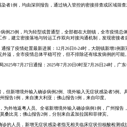
症状感染者1例，均由深圳报告，通过纳入管控的密接排查或区域
炎确诊病例25例，均为轻型或普通型，全部都在大朗镇，全市疫情
运工作，建立密接落地与转运工作双向对接沟通机制，发现密接者
，通报了疫情处置最新进展：12月26日0-24时，大朗镇新增1
朗镇，无外溢，全市疫情总体平稳可控，但不排除还有续发病例的可能
025年7月27日通报：2025年7月20日0时至7月26日24时
感染者，但新增境外输入确诊病例2例、境外输入无症状感染者5
州报告1例，来自澳大利亚；佛山报告1例，来自印度。
报告，为外地返粤人员。全省新增境外输入确诊病例1例，广州报告
莫桑比克；佛山报告2例，分别来自孟加拉国和菲律宾。
确诊的人员，新增无症状感染者指无相关临床症状但核酸检测或