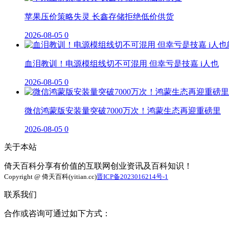
苹果压价策略失灵 长鑫存储拒绝低价供货
2026-08-05
0
血泪教训！电源模组线切不可混用 但幸亏是技嘉 i人也
2026-08-05
0
微信鸿蒙版安装量突破7000万次！鸿蒙生态再迎重磅里
2026-08-05
0
关于本站
倚天百科分享有价值的互联网创业资讯及百科知识！
Copyright @ 倚天百科(yitian.cc)
晋ICP备2023016214号-1
联系我们
合作或咨询可通过如下方式：