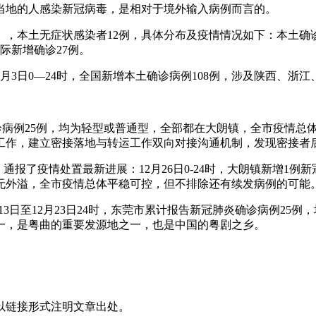
当地的人感染新冠病毒，是相对于境外输入病例而言的。
），本土无症状感染者12例，具体分布及疫情情况如下：本土确诊
际新增确诊27例。
3日0—24时，全国新增本土确诊病例108例，涉及陕西、浙
炎确诊病例25例，均为轻型或普通型，全部都在大朗镇，全市疫情
运工作，建立密接落地与转运工作双向对接沟通机制，发现密接者
，通报了疫情处置最新进展：12月26日0-24时，大朗镇新增1
朗镇，无外溢，全市疫情总体平稳可控，但不排除还有续发病例的可能
月13日至12月23日24时，东莞市累计报告新冠肺炎确诊病例2
一，是粤曲的重要发源地之一，也是中国的粤剧之乡。
以链接形式注明文章出处。