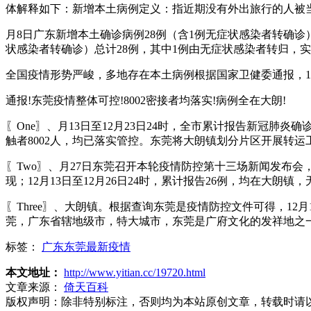
体解释如下：新增本土病例定义：指近期没有外出旅行的人被
月8日广东新增本土确诊病例28例（含1例无症状感染者转确诊
状感染者转确诊）总计28例，其中1例由无症状感染者转归，实
全国疫情形势严峻，多地存在本土病例根据国家卫健委通报，1月
通报!东莞疫情整体可控!8002密接者均落实!病例全在大朗!
〖One〗、月13日至12月23日24时，全市累计报告新冠肺
触者8002人，均已落实管控。东莞将大朗镇划分片区开展转
〖Two〗、月27日东莞召开本轮疫情防控第十三场新闻发布会
现；12月13日至12月26日24时，累计报告26例，均在大
〖Three〗、大朗镇。根据查询东莞是疫情防控文件可得，12
莞，广东省辖地级市，特大城市，东莞是广府文化的发祥地之
标签：
广东东莞最新疫情
本文地址：
http://www.yitian.cc/19720.html
文章来源：
倚天百科
版权声明：
除非特别标注，否则均为本站原创文章，转载时请