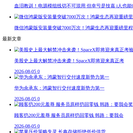
血泪教训！电源模组线切不可混用 但幸亏是技嘉 i人也能
微信鸿蒙版安装量突破7000万次！鸿蒙生态再迎重磅里
最新文章
美股史上最大解禁冲击来袭！SpaceX即将迎来真正考
2026-08-05
0
华为余承东：鸿蒙智行交付速度新势力第一
2026-08-05
0
顾客扔200元羞辱 服务员原样扔回零钱 韩路：要我会
2026-08-05
0