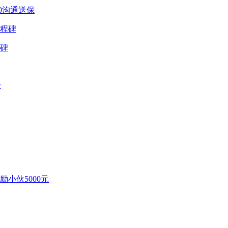
0沟通送保
程碑