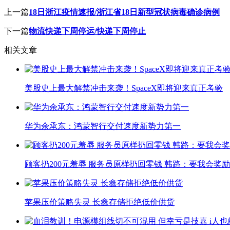
上一篇
18日浙江疫情速报/浙江省18日新型冠状病毒确诊病例
下一篇
物流快递下周停运/快递下周停止
相关文章
美股史上最大解禁冲击来袭！SpaceX即将迎来真正考验
华为余承东：鸿蒙智行交付速度新势力第一
顾客扔200元羞辱 服务员原样扔回零钱 韩路：要我会奖励小
苹果压价策略失灵 长鑫存储拒绝低价供货