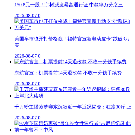
150.8元一股！宇树派发暴富通行证 中签率万分之三
2026-08-07
0
美国车市也开打价格战！福特官宣新电动皮卡“跌破3万
美
2026-08-07
0
东航官宣：机票提前14天退改签 不收一分钱手续费
2026-08-07
0
千万粉主播菠萝赛东沉寂近一年近况揭晓：狂瘦30斤 上
2026-08-07
0