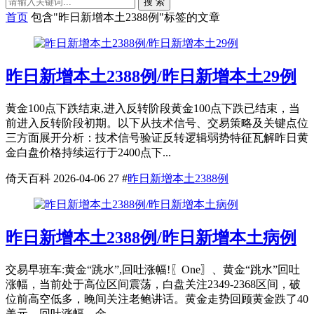
搜 索
首页
包含"昨日新增本土2388例"标签的文章
昨日新增本土2388例/昨日新增本土29例
黄金100点下跌结束,进入反转阶段黄金100点下跌已结束，当
前进入反转阶段初期。以下从技术信号、交易策略及关键点位
三方面展开分析：技术信号验证反转逻辑弱势特征瓦解昨日黄
金白盘价格持续运行于2400点下...
倚天百科
2026-04-06
27
#
昨日新增本土2388例
昨日新增本土2388例/昨日新增本土病例
交易早班车:黄金“跳水”,回吐涨幅!〖One〗、黄金“跳水”回吐
涨幅，当前处于高位区间震荡，白盘关注2349-2368区间，破
位前高空低多，晚间关注老鲍讲话。黄金走势回顾黄金跌了40
美元，回吐涨幅，金...