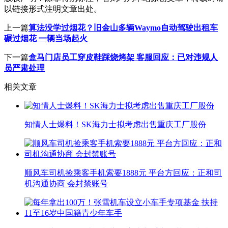
以链接形式注明文章出处。
上一篇
算法没学过烟花？旧金山多辆Waymo自动驾驶出租车
碾过烟花 一辆当场起火
下一篇
盒马门店员工穿皮鞋踩烧烤架 客服回应：已对违规人
员严肃处理
相关文章
知情人士爆料！SK海力士拟考虑出售重庆工厂股份
顺风车司机捡乘客手机索要1888元 平台方回应：正和司
机沟通协商 会封禁账号