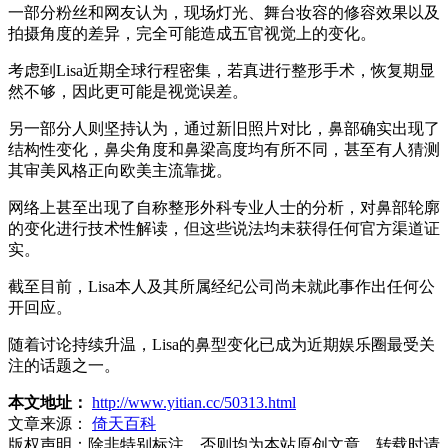
一部分粉丝和网友认为，现场灯光、舞台妆容的修容效果以及
拍摄角度的差异，完全可能造成五官视觉上的变化。
考虑到Lisa近期全球行程密集，若真进行整形手术，恢复期显
然不够，因此更可能是视觉误差。
另一部分人则坚持认为，通过新旧照片对比，鼻部确实出现了
结构性变化，鼻尖角度和鼻梁高度均有所不同，甚至有人猜测
其审美风格正向欧美主流靠拢。
网络上甚至出现了自称整形外科专业人士的分析，对鼻部轮廓
的变化进行技术性解读，但这些说法均未获得任何官方渠道证
实。
截至目前，Lisa本人及其所属经纪公司尚未就此事作出任何公
开回应。
随着讨论持续升温，Lisa的鼻型变化已成为近期娱乐圈最受关
注的话题之一。
本文地址：
http://www.yitian.cc/50313.html
文章来源：
倚天百科
版权声明：
除非特别标注，否则均为本站原创文章，转载时请