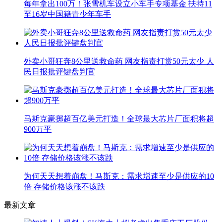
每年拿出100万！张雪机车设立小车手专项基金 扶持11
至16岁中国籍青少年车手
外卖小哥狂奔8公里送救命药 网友指责打赏50元太少 人
民日报批评键盘判官
马斯克豪掷超百亿美元打造！全球最大芯片厂面积将超
900万平
为何天天想着崩盘！马斯克：需求增速至少是供应的10
倍 存储价格该涨不该跌
最新文章